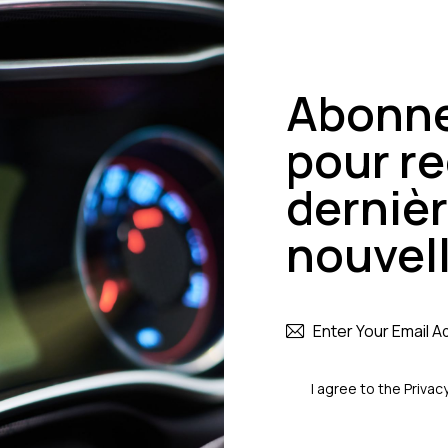
Abonn
pour re
derniè
nouvell
I agree to the
Privacy