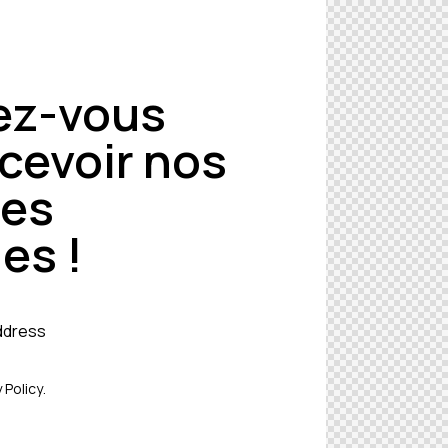
ez-vous
cevoir nos
res
es !
 Policy
.