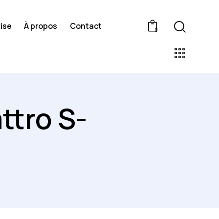
ise
À propos
Contact
0
ttro S-