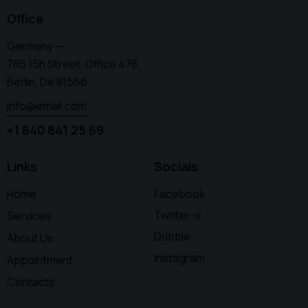
Office
Germany —
785 15h Street, Office 478,
Berlin, De 81566
info@email.com
+1 840 841 25 69
Links
Socials
Home
Facebook
Twitter-x
Services
Dribble
About Us
Instagram
Appointment
Contacts