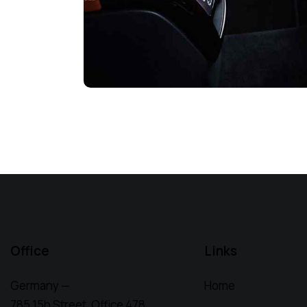
Office
Links
Germany —
Home
785 15h Street, Office 478,