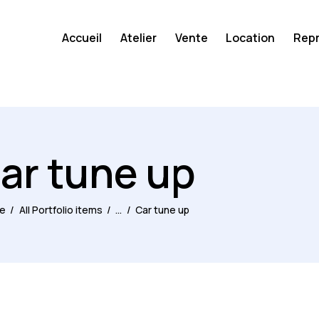
Accueil
Atelier
Vente
Location
Repr
ar tune up
e
All Portfolio items
...
Car tune up