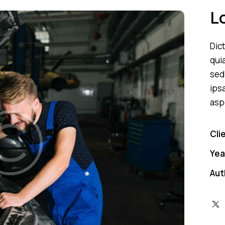
L
Dic
quia
sed
ips
asp
Cli
Yea
Aut