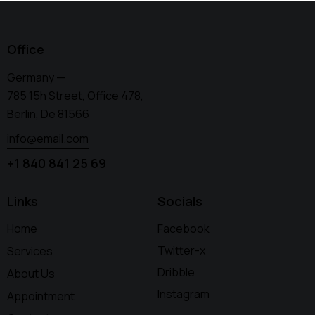
Office
Germany —
785 15h Street, Office 478,
Berlin, De 81566
info@email.com
+1 840 841 25 69
Links
Socials
Home
Facebook
Twitter-x
Services
Dribble
About Us
Instagram
Appointment