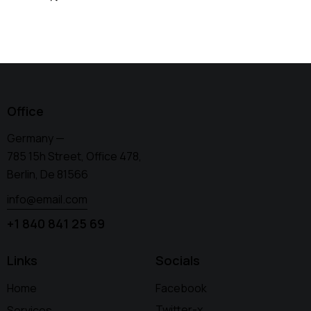
Office
Germany —
785 15h Street, Office 478,
Berlin, De 81566
info@email.com
+1 840 841 25 69
Links
Socials
Home
Facebook
Twitter-x
Services